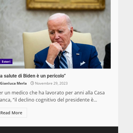
Esteri
a salute di Biden è un pericolo”
Gianluca Merla
Novembre 29, 2023
er un medico che ha lavorato per anni alla Casa
anca, “il declino cognitivo del presidente è...
Read More