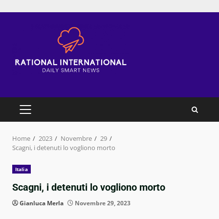
Skip
to
content
PRIMARY
MENU
Home
2023
Novembre
29
Scagni, i detenuti lo vogliono morto
Italia
Scagni, i detenuti lo vogliono morto
Gianluca Merla
Novembre 29, 2023