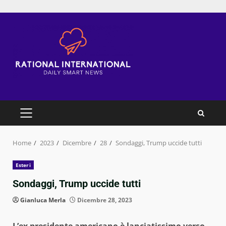
Skip
to
content
PRIMARY
MENU
Home
2023
Dicembre
28
Sondaggi, Trump uccide tutti
Esteri
Sondaggi, Trump uccide tutti
Gianluca Merla
Dicembre 28, 2023