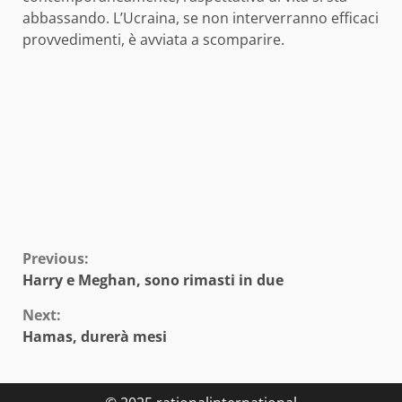
abbassando. L’Ucraina, se non interverranno efficaci
provvedimenti, è avviata a scomparire.
Continue
Previous:
Harry e Meghan, sono rimasti in due
Reading
Next:
Hamas, durerà mesi