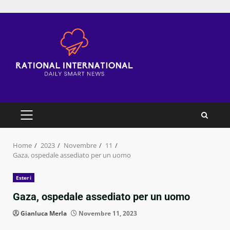
Skip
to
content
PRIMARY
MENU
Home
2023
Novembre
11
Gaza, ospedale assediato per un uomo
Esteri
Gaza, ospedale assediato per un uomo
Gianluca Merla
Novembre 11, 2023