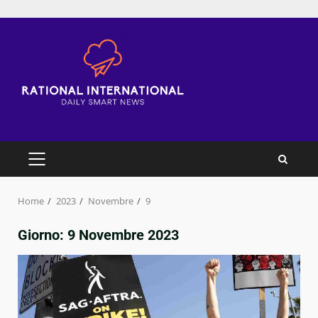
Skip
to
content
PRIMARY
MENU
Home
2023
Novembre
9
Giorno:
9 Novembre 2023