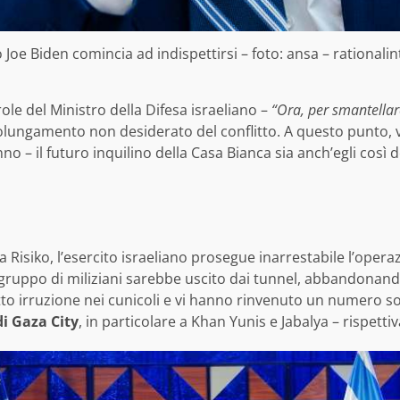
 Joe Biden comincia ad indispettirsi – foto: ansa – rationali
role del Ministro della Difesa israeliano –
“Ora, per smantell
lungamento non desiderato del conflitto. A questo punto, 
no – il futuro inquilino della Casa Bianca sia anch’egli così
isiko, l’esercito israeliano prosegue inarrestabile l’operaz
l gruppo di miliziani sarebbe uscito dai tunnel, abbandonand
atto irruzione nei cunicoli e vi hanno rinvenuto un numero s
i Gaza City
, in particolare a Khan Yunis e Jabalya – rispetti