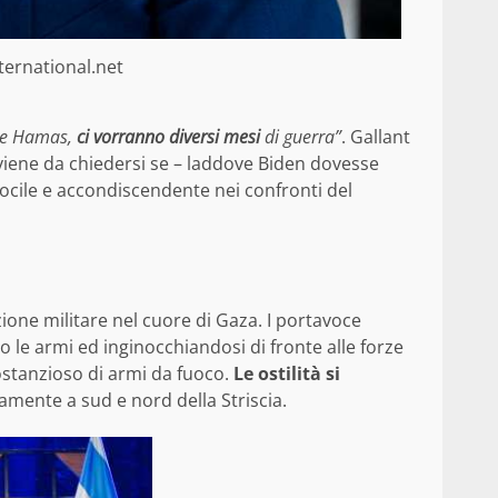
nternational.net
are Hamas,
ci vorranno diversi mesi
di guerra”
. Gallant
viene da chiedersi se – laddove Biden dovesse
 docile e accondiscendente nei confronti del
ione militare nel cuore di Gaza. I portavoce
o le armi ed inginocchiandosi di fronte alle forze
ostanzioso di armi da fuoco.
Le ostilità si
vamente a sud e nord della Striscia.