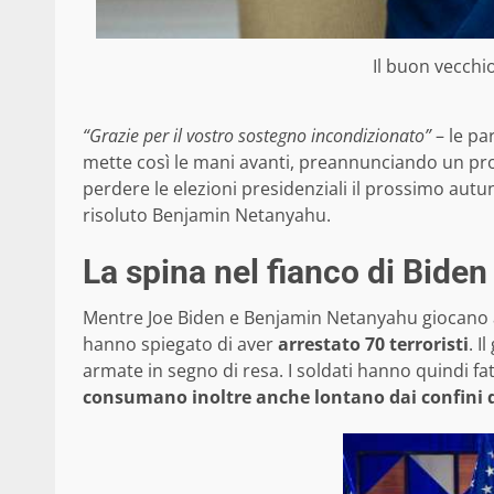
Il buon vecchio
“Grazie per il vostro sostegno incondizionato”
– le pa
mette così le mani avanti, preannunciando un pro
perdere le elezioni presidenziali il prossimo autun
risoluto Benjamin Netanyahu.
La spina nel fianco di Biden
Mentre Joe Biden e Benjamin Netanyahu giocano a R
hanno spiegato di aver
arrestato 70 terroristi
. I
armate in segno di resa. I soldati hanno quindi f
consumano inoltre anche lontano dai confini d