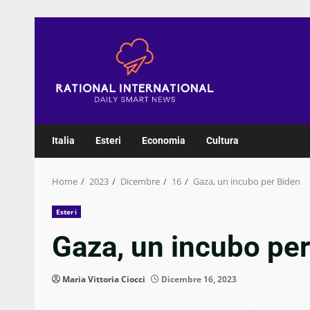
Skip
to
content
Italia
Esteri
Economia
Cultura
Home
2023
Dicembre
16
Gaza, un incubo per Biden
Esteri
Gaza, un incubo pe
Maria Vittoria Ciocci
Dicembre 16, 2023