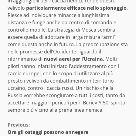
irraggiungibili per i caccia nemici, rende questo
velivolo
particolarmente efficace nello spionaggio
.
Riesce ad individuare minacce a lunghissima
distanza e funge anche da centro di comando e
controllo mobile. La strategia di Mosca sembra
essere quella di adottare in larga misura “armi”
come questa anche in futuro. La preoccupazione sta
nelle promesse dell’Occidente riguardo il
rifornimento di
nuovi aerei per l’Ucraina
. Molti
piloti hanno infatti iniziato l’addestramento con i
caccia europei, con lo scopo di utilizzare al più
presto i velivoli da combattimento in territorio
ucraino, contro i caccia russi. Un rischio che la
Russia vorrebbe scongiurare a tutti i costi, tanto da
accettare maggiori pericoli per il Beriev A-50, spinto
sempre più vicino alla prima linea nemica.
Continue
Previous:
Ora gli ostaggi possono annegare