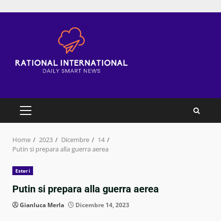
Skip
to
content
PRIMARY
MENU
Home
2023
Dicembre
14
Putin si prepara alla guerra aerea
Esteri
Putin si prepara alla guerra aerea
Gianluca Merla
Dicembre 14, 2023