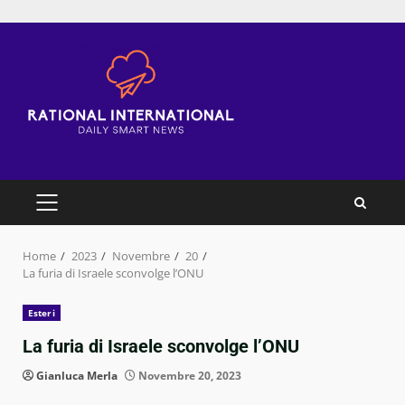
Skip
to
content
PRIMARY
MENU
Home
2023
Novembre
20
La furia di Israele sconvolge l’ONU
Esteri
La furia di Israele sconvolge l’ONU
Gianluca Merla
Novembre 20, 2023