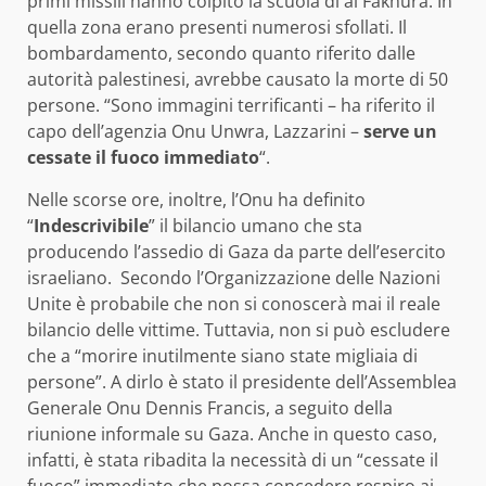
primi missili hanno colpito la scuola di al Fakhura. In
quella zona erano presenti numerosi sfollati. Il
bombardamento, secondo quanto riferito dalle
autorità palestinesi, avrebbe causato la morte di 50
persone. “Sono immagini terrificanti – ha riferito il
capo dell’agenzia Onu Unwra, Lazzarini –
serve un
cessate il fuoco immediato
“.
Nelle scorse ore, inoltre, l’Onu ha definito
“
Indescrivibile
” il bilancio umano che sta
producendo l’assedio di Gaza da parte dell’esercito
israeliano. Secondo l’Organizzazione delle Nazioni
Unite è probabile che non si conoscerà mai il reale
bilancio delle vittime. Tuttavia, non si può escludere
che a “morire inutilmente siano state migliaia di
persone”. A dirlo è stato il presidente dell’Assemblea
Generale Onu Dennis Francis, a seguito della
riunione informale su Gaza. Anche in questo caso,
infatti, è stata ribadita la necessità di un “cessate il
fuoco” immediato che possa concedere respiro ai