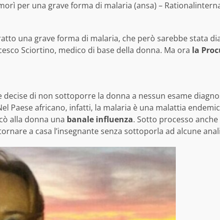
morì per una grave forma di malaria (ansa) – Rationalinterna
tto una grave forma di malaria, che però sarebbe stata diag
ncesco Sciortino, medico di base della donna. Ma ora
la Proc
te decise di non sottoporre la donna a nessun esame diagno
Nel Paese africano, infatti, la malaria è una malattia endemi
ticò alla donna una
banale influenza
. Sotto processo anche 
 tornare a casa l’insegnante senza sottoporla ad alcune anali