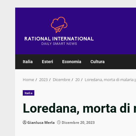
Skip
to
content
Italia
Esteri
Economia
Cultura
Home
2023
Dicembre
20
Loredana, morta di malaria 
Italia
Loredana, morta di 
Gianluca Merla
Dicembre 20, 2023