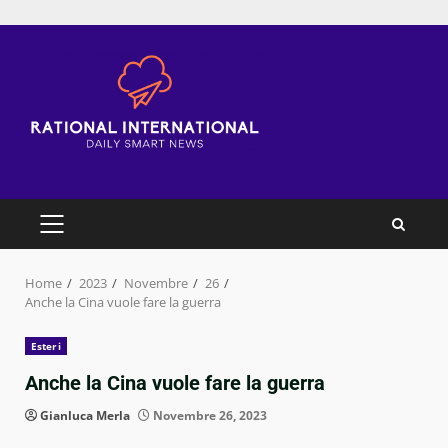
Skip
to
content
PRIMARY
MENU
Home
2023
Novembre
26
Anche la Cina vuole fare la guerra
Esteri
Anche la Cina vuole fare la guerra
Gianluca Merla
Novembre 26, 2023