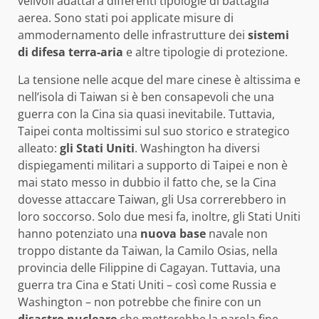
velivoli adattai a differenti tipologie di battaglia
aerea. Sono stati poi applicate misure di
ammodernamento delle infrastrutture dei
sistemi
di difesa terra-aria
e altre tipologie di protezione.
La tensione nelle acque del mare cinese è altissima e
nell’isola di Taiwan si è ben consapevoli che una
guerra con la Cina sia quasi inevitabile. Tuttavia,
Taipei conta moltissimi sul suo storico e strategico
alleato:
gli
Stati
Uniti
. Washington ha diversi
dispiegamenti militari a supporto di Taipei e non è
mai stato messo in dubbio il fatto che, se la Cina
dovesse attaccare Taiwan, gli Usa correrebbero in
loro soccorso. Solo due mesi fa, inoltre, gli Stati Uniti
hanno potenziato una
nuova
base
navale non
troppo distante da Taiwan, la Camilo Osias, nella
provincia delle Filippine di Cagayan. Tuttavia, una
guerra tra Cina e Stati Uniti – così come Russia e
Washington – non potrebbe che finire con un
disastro
nucleare
che metterebbe la parola fine