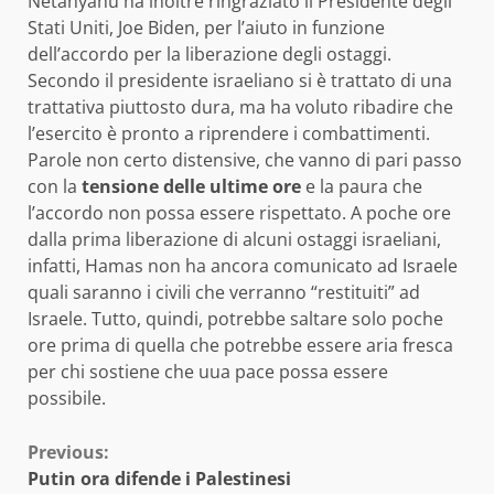
Netanyahu ha inoltre ringraziato il Presidente degli
Stati Uniti, Joe Biden, per l’aiuto in funzione
dell’accordo per la liberazione degli ostaggi.
Secondo il presidente israeliano si è trattato di una
trattativa piuttosto dura, ma ha voluto ribadire che
l’esercito è pronto a riprendere i combattimenti.
Parole non certo distensive, che vanno di pari passo
con la
tensione delle ultime ore
e la paura che
l’accordo non possa essere rispettato. A poche ore
dalla prima liberazione di alcuni ostaggi israeliani,
infatti, Hamas non ha ancora comunicato ad Israele
quali saranno i civili che verranno “restituiti” ad
Israele. Tutto, quindi, potrebbe saltare solo poche
ore prima di quella che potrebbe essere aria fresca
per chi sostiene che uua pace possa essere
possibile.
Continue
Previous:
Putin ora difende i Palestinesi