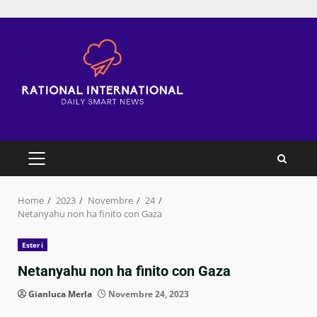
Skip
to
content
PRIMARY
MENU
Home
2023
Novembre
24
Netanyahu non ha finito con Gaza
Esteri
Netanyahu non ha finito con Gaza
Gianluca Merla
Novembre 24, 2023