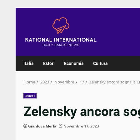
Skip
to
content
Italia
Esteri
Economia
Cultura
Home
2023
Novembre
17
Zelensky ancora sogna la C
Esteri
Zelensky ancora so
Gianluca Merla
Novembre 17, 2023