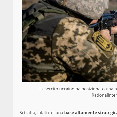
L’esercito ucraino ha posizionato una b
Rationalinte
Si tratta, infatti, di una
base altamente strategic