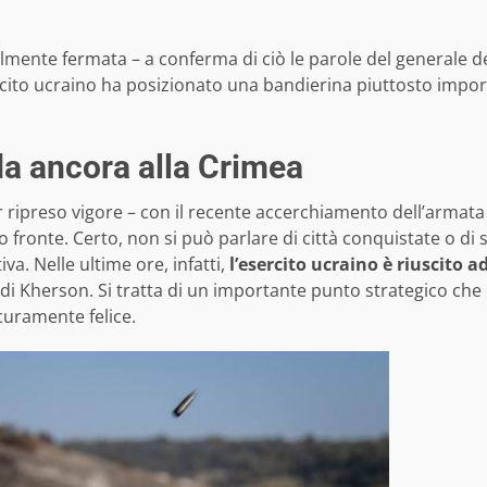
almente fermata – a conferma di ciò le parole del generale de
esercito ucraino ha posizionato una bandierina piuttosto impo
da ancora alla Crimea
 ripreso vigore – con il recente accerchiamento dell’armata r
o fronte. Certo, non si può parlare di città conquistate o di 
. Nelle ultime ore, infatti,
l’esercito ucraino è riuscito 
tà di Kherson. Si tratta di un importante punto strategico ch
icuramente felice.