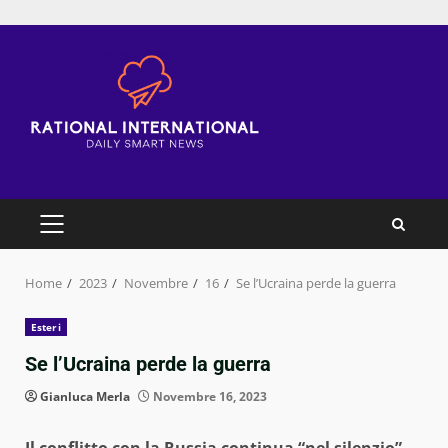
Skip
to
content
PRIMARY
MENU
Home
2023
Novembre
16
Se l’Ucraina perde la guerra
Esteri
Se l’Ucraina perde la guerra
Gianluca Merla
Novembre 16, 2023