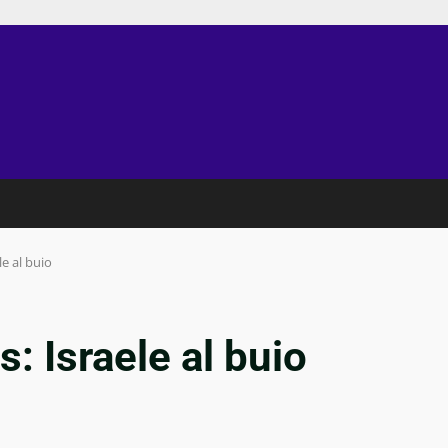
e al buio
: Israele al buio