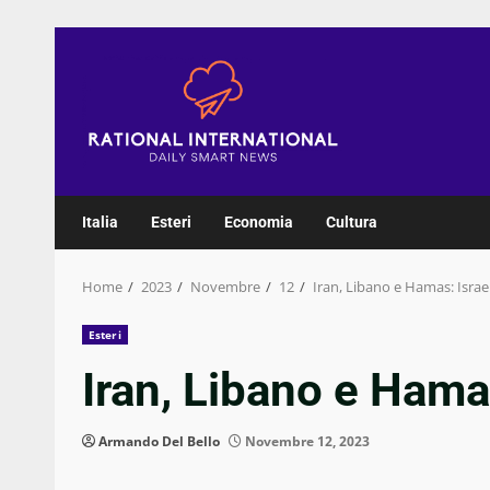
Skip
to
content
Italia
Esteri
Economia
Cultura
Home
2023
Novembre
12
Iran, Libano e Hamas: Israel
Esteri
Iran, Libano e Hamas
Armando Del Bello
Novembre 12, 2023