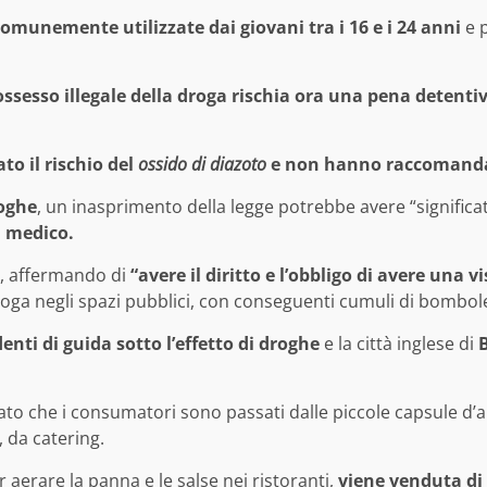
comunemente utilizzate dai giovani tra i 16 e i 24 anni
e 
ossesso illegale della droga rischia ora una pena detenti
to il rischio del
ossido di diazoto
e non hanno raccomandat
roghe
, un inasprimento della legge potrebbe avere “signific
n medico.
io, affermando di
“avere il diritto e l’obbligo di avere una v
roga negli spazi pubblici, con conseguenti cumuli di bombo
denti di guida sotto l’effetto di droghe
e la città inglese di
B
ato che i consumatori sono passati dalle piccole capsule d’
, da catering.
 aerare la panna e le salse nei ristoranti,
viene venduta di