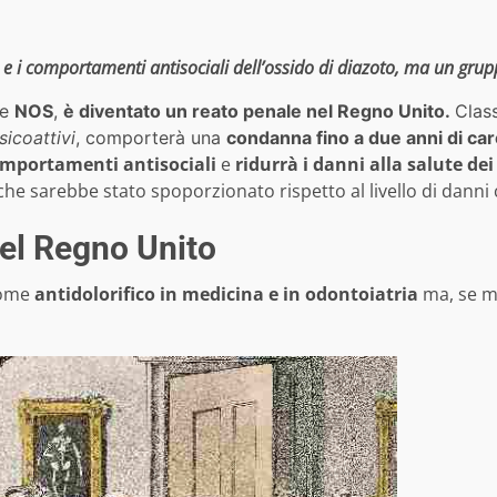
ute e i comportamenti antisociali dell’ossido di diazoto, ma un grup
me
NOS
,
è diventato un reato penale nel Regno Unito.
Clas
sicoattivi
, comporterà una
condanna fino a due anni di car
comportamenti antisociali
e
ridurrà i danni alla salute d
he sarebbe stato spoporzionato rispetto al livello di danni
nel Regno Unito
come
antidolorifico in medicina e in odontoiatria
ma, se m