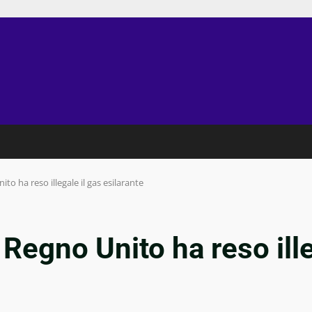
ito ha reso illegale il gas esilarante
l Regno Unito ha reso ille