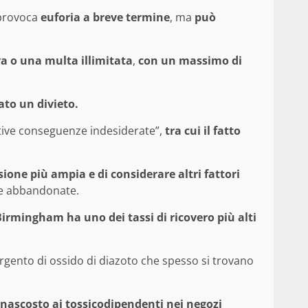
provoca
euforia a breve termine
, ma
può
va o una multa illimitata
,
con un massimo di
o un divieto.
ative conseguenze indesiderate”,
tra cui il fatto
isione più ampia e di considerare altri fattori
le abbandonate.
irmingham ha uno dei tassi di ricovero più alti
argento di ossido di diazoto che spesso si trovano
 nascosto ai tossicodipendenti nei negozi