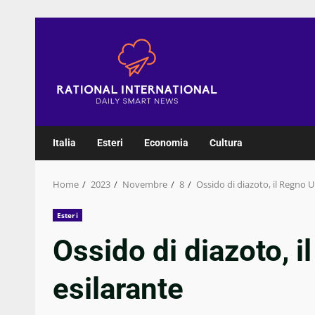
Skip
to
content
Italia
Esteri
Economia
Cultura
Home
2023
Novembre
8
Ossido di diazoto, il Regno Un
Esteri
Ossido di diazoto, i
esilarante