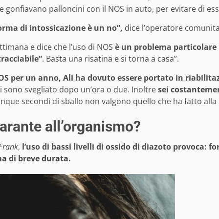
 gonfiavano palloncini con il NOS in auto, per evitare di esse
rma di intossicazione è un no”,
dice l’operatore comunit
ttimana e dice che l’uso di NOS
è un problema particolare
racciabile”
. Basta una risatina e si torna a casa”.
S per un anno, Ali ha dovuto essere portato in riabilita
i sono svegliato dopo un’ora o due. Inoltre
sei costanteme
inque secondi di sballo non valgono quello che ha fatto alla
larante all’organismo?
Frank
,
l’uso di bassi livelli di ossido di diazoto provoca: fo
a di breve durata.