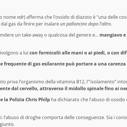
ero nome
ndr
) afferma che l’ossido di diazoto è “una delle co
dal gas da finire per inalare
un palloncino dopo l’altro.
prendere un take-away o qualcosa del genere e…
mangiavo e 
rivolgono a lui
con formicolii alle mani o ai piedi, o con di
o e frequente di gas esilarante può portare a una carenz
to priva l’organismo della vitamina B12, l'”isolamento” intorn
nte dal cervello, attraverso il midollo spinale fino ai ner
 e la Polizia Chris Philp
ha dichiarato che l’abuso di ossido d
i: l’abuso di droghe comporta delle conseguenze. Sia i cons
ggiunto.