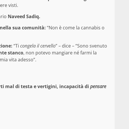
re visti.
ario
Naveed Sadiq.
 nella sua comunità:
“Non è come la cannabis o
zione:
“Ti
congela il cervello
” – dice – “Sono svenuto
nte stanco
, non potevo mangiare né farmi la
 mia vita adesso”.
rti mal di testa e vertigini, incapacità di
pensare