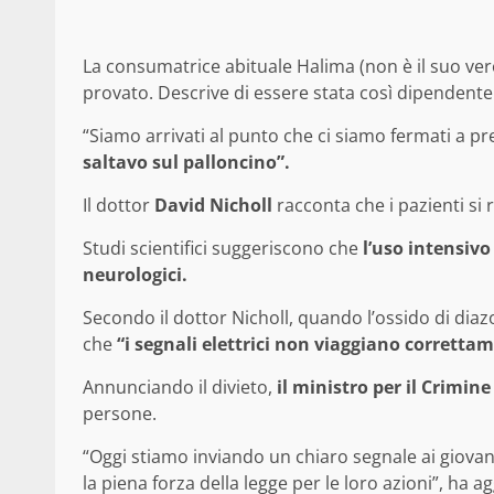
La consumatrice abituale Halima (non è il suo v
provato. Descrive di essere stata così dipendente 
“Siamo arrivati al punto che ci siamo fermati a 
saltavo sul palloncino”.
Il dottor
David Nicholl
racconta che i pazienti si 
Studi scientifici suggeriscono che
l’uso intensiv
neurologici.
Secondo il dottor Nicholl, quando l’ossido di diazo
che
“i segnali elettrici non viaggiano correttame
Annunciando il divieto,
il ministro per il Crimine
persone.
“Oggi stiamo inviando un chiaro segnale ai giovan
la piena forza della legge per le loro azioni”, ha a