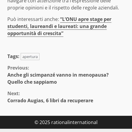
navigare con attenzione tra l’espressione delle
proprie opinioni e il rispetto delle regole aziendali.
Può interessarti anche:
“L’ONU apre stage per
studenti, laureandi e laureati: una grande
opportunità di crescita”
Tags:
apertura
Continue
Previous:
Anche gli scimpanzé vanno in menopausa?
Reading
Quello che sappiamo
Next:
Corrado Augias, 6 libri da recuperare
© 2025 rationalinternational