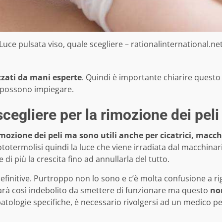
Luce pulsata viso, quale scegliere – rationalinternational.ne
zzati da mani esperte
. Quindi è importante chiarire questo 
 possono impiegare.
scegliere per la rimozione dei peli
mozione dei peli ma sono utili anche per cicatrici, macch
termolisi quindi la luce che viene irradiata dal macchinario, 
 più la crescita fino ad annullarla del tutto.
nitive. Purtroppo non lo sono e c’è molta confusione a rig
 sarà così indebolito da smettere di funzionare ma questo
non
atologie specifiche, è necessario rivolgersi ad un medico pe