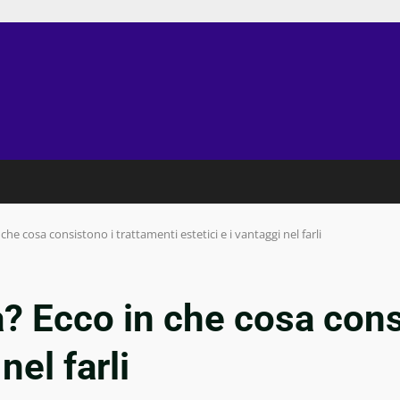
che cosa consistono i trattamenti estetici e i vantaggi nel farli
a? Ecco in che cosa cons
nel farli