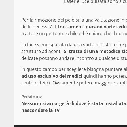
Laser e luce pulsata sono sicu
Per la rimozione del pelo si fa una valutazione in 
delle necessità.
I trattamenti durano varie sedu
trattare un petto maschile ed è chiaro che il nume
La luce viene sparata da una sorta di pistola che
strutture adiacenti.
Si tratta di una metodica si
delicate possono andare incontro a qualche distu
In questo campo per scegliere bisogna puntare all
ad uso esclusivo dei medici
quindi hanno potenze
centri estetici. Ovviamente potere maggiore vuol d
Continue
Previous:
Nessuno si accorgerà di dove è stata installata: 
Reading
nascondere la TV