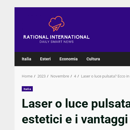
Skip
to
content
Italia
Esteri
Economia
Cultura
Home
2023
Novembre
4
Laser o luce pulsata? Ecco in 
Italia
Laser o luce pulsat
estetici e i vantaggi 