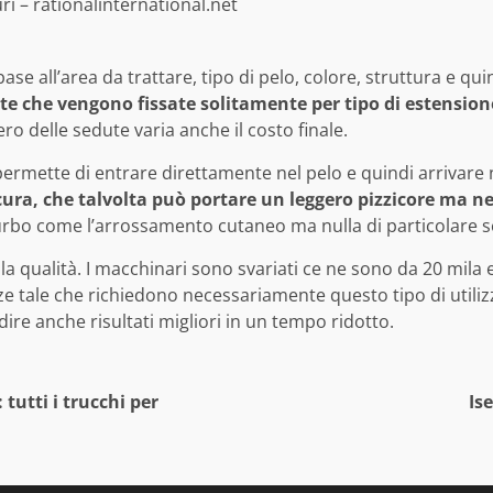
ri – rationalinternational.net
base all’area da trattare, tipo di pelo, colore, struttura e q
te che vengono fissate solitamente per tipo di estension
ro delle sedute varia anche il costo finale.
 permette di entrare direttamente nel pelo e quindi arrivare
cura, che talvolta può portare un leggero pizzicore ma n
rbo come l’arrossamento cutaneo ma nulla di particolare se
a qualità. I macchinari sono svariati ce ne sono da 20 mila 
 tale che richiedono necessariamente questo tipo di utiliz
ire anche risultati migliori in un tempo ridotto.
tutti i trucchi per
Is