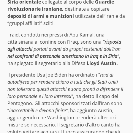
Siria orientale
collegate al corpo delle
Guardie
rivoluzionarie iraniane,
destinate a ospitare
depositi di armi e munizioni
utilizzate dall’Iran e da
“gruppi affiliati” sciiti.
I raid, condotti nei pressi di Abu Kamal, una
città siriana al confine con l’Iraq, sono una
“
risposta
agli attacchi
portati avanti da gruppi sostenuti dall’Iran
nei confronti di personale americano in Iraq e in Siria
“
,
ha spiegato il segretario alla Difesa
Lloyd Austin.
Il presidente Usa Joe Biden ha ordinato i “
raid di
autodifesa per rendere chiaro a tutti che gli Stati Uniti
non tollerano questi attacchi e sono pronti a difendere il
loro personale e i loro interessi”
, ha detto il capo del
Pentagono. Gli attacchi sponsorizzati dall’Iran sono
“
inaccettabili e devono finire”
, ha aggiunto Austin,
aggiungendo che Washington prenderà ulteriori
misure se necessario. Il segretario d’altro canto ha
voluto gettare acqua sul fuoco assicurando che gli