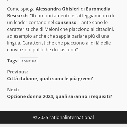
Come spiega
Alessandra Ghisleri
di
Euromedia
Research
: “Il comportamento e l’atteggiamento di
un leader contano nel
consenso
. Tante sono le
caratteristiche di Meloni che piacciono ai cittadini,
ad esempio anche che sappia parlare più di una
lingua. Caratteristiche che piacciono al di là delle
convinzioni politiche di ciascuno”.
Tags:
apertura
Continue
Previous:
Città italiane, quali sono le più green?
Reading
Next:
Opzione donna 2024, quali saranno i requisiti?
© 2025 rationalinternational