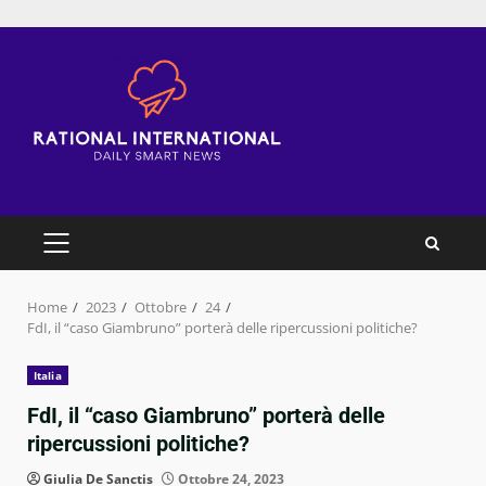
Skip
to
content
PRIMARY
MENU
Home
2023
Ottobre
24
FdI, il “caso Giambruno” porterà delle ripercussioni politiche?
Italia
FdI, il “caso Giambruno” porterà delle
ripercussioni politiche?
Giulia De Sanctis
Ottobre 24, 2023